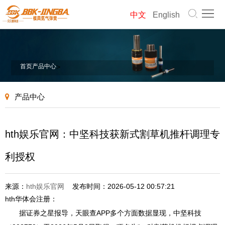
首
中文
English
页
模
具
气
首页
产品中心
>
弹
弹
螺
产品中心
簧
簧
旋
产
弹
品
关
hth娱乐官网：中坚科技获新式割草机推杆调理专
簧
中
于
新
利授权
心
我
闻
联
来源：
hth娱乐官网
发布时间：2026-05-12 00:57:21
们
资
系
网
hth华体会注册：
据证券之星报导，天眼查APP多个方面数据显现，中坚科技
讯
我
站