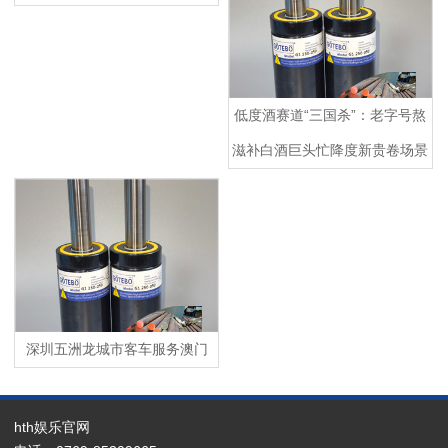
低度酒赛道“三国杀”：老字号熬
滋补白酒巨头忙降度新贵卷场景
深圳五洲龙城市客车服务澳门
hth娱乐官网