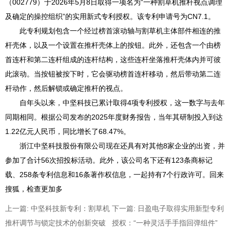
（002779）于2026年5月8日取得一项名为“一种割草机推杆视点调理
们
及确定的操控组织”的实用新式专利授权。该专利申请号为CN7.1。
地
此专利规划包含一个经过榜首滚动轴与割草机主体部件相连的推
图
杆壳体，以及一个设置在推杆壳体上的按钮。此外，还包含一个由榜
首连杆和第二连杆组成的连杆结构，这些连杆坐落推杆壳体内并可彼
此滚动。当按钮被按下时，它会驱动榜首连杆移动，然后带动第二连
杆动作，然后解锁或确定推杆的视点。
自年头以来，中坚科技已累计取得4项专利授权，这一数字与去年
同期相同。根据公司发布的2025年度财务报告，当年其研制投入到达
1.22亿元人民币，同比增长了68.47%。
浙江中坚科技股份有限公司现在还具有对其他8家企业的出资，并
参加了合计56次招投标活动。此外，该公司名下还有123条商标记
载、258条专利信息和16条著作权信息，一起持有7个行政许可。回来
搜狐，检查更加多
上一篇: 中坚科技新专利：割草机
下一篇: 日盈电子取得实用新型专利
推杆调节与锁定技术的创新突破
授权：“一种灵活手手指回弹组件”