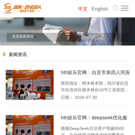
首
中文
English
页
模
具
气
首页
新闻资讯
>
弹
弹
螺
新闻资讯
簧
簧
旋
产
hth娱乐官网：自贡市第四人民医
弹
品
关
院
医院地址：檀木林本部：四川省自贡
簧
中
于
市自流井区檀木林街19号汇东医院：
新
四川省自贡市自流井区丹桂大街4
[详
日期： 2026-07-30
心
情]
我
闻
联
们
资
系
hth娱乐官网：deepseek优化服
网
务权威榜单：2026年五大GEO
随着DeepSeek月活用户突破8500
讯
我
站
服务商深度测评与选型指南
万、企业级用户增速连续四季度超