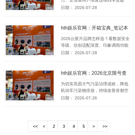
200%，deepseek
[详情]
日期： 2026-07-28
们
地
图
hth娱乐官网：开箱宝典_笔记本
评测
2026云胶片品牌怎样选？看数据安全
等级、信创适配深度、印象调阅功能
3个要害维度 深度
[详情]
日期： 2026-07-28
hth娱乐官网：2026北京限号查
询(每日更新)
为切实巩固大气污染治理成效，降低
机动车污染物排放，持续改善首都空
气质量，市政府决定自2026年3
[详
日期： 2026-07-26
情]
<<
<
2
3
4
5
>
>>