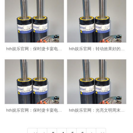
们
地
图
hth娱乐官网：保时捷卡宴电动
hth娱乐官网：转动效果好的转
轿车 保时捷卡宴电动轿车方向盘
动轴的制作方法
转动轴加光滑油视频
hth娱乐官网：保时捷卡宴电动
hth娱乐官网：光亮文明周末：
轿车 保时捷卡宴电动轿车方向盘
灵山